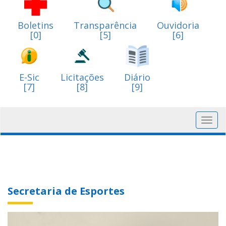
Boletins
Transparência
Ouvidoria
[0]
[5]
[6]
E-Sic
Licitações
Diário
[7]
[8]
[9]
Toggl
navig
Secretaria de Esportes